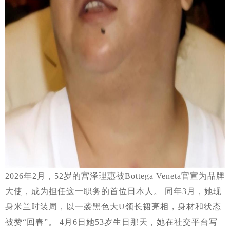
2026年2月，52岁的宫泽理惠被Bottega Veneta官宣为品牌
大使，成为担任这一职务的首位日本人。 同年3月，她现
身米兰时装周，以一袭黑色大U领长裙亮相，身材和状态
被赞“回春”。 4月6日她53岁生日那天，她在社交平台写