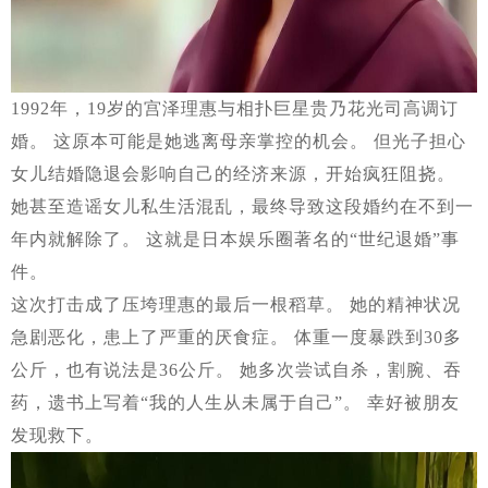
1992年，19岁的宫泽理惠与相扑巨星贵乃花光司高调订
婚。 这原本可能是她逃离母亲掌控的机会。 但光子担心
女儿结婚隐退会影响自己的经济来源，开始疯狂阻挠。
她甚至造谣女儿私生活混乱，最终导致这段婚约在不到一
年内就解除了。 这就是日本娱乐圈著名的“世纪退婚”事
件。
这次打击成了压垮理惠的最后一根稻草。 她的精神状况
急剧恶化，患上了严重的厌食症。 体重一度暴跌到30多
公斤，也有说法是36公斤。 她多次尝试自杀，割腕、吞
药，遗书上写着“我的人生从未属于自己”。 幸好被朋友
发现救下。