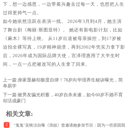
下，想一边感恩，一边带着兴趣去过每一天，也想把人生
过得更帅气一点。
如今她依然活跃在表演一线。 2026年3月到4月，她主演
了舞台剧《梅丽·斯图亚特》。 她还有新电影计划，比如
《麻木》等待上映。 从11岁出道被母亲操控，到17岁被
迫拍全裸写真，19岁精神崩溃，再到2002年凭实力拿下影
后，2026年成为国际品牌大使，宫泽理惠用了大半生时
间，一点一点把被改写的人生拿了回来。
上一篇:
身家显赫却极度自律！78岁向华强养生秘诀曝光，简
单易学
下一篇:
被男友骗光积蓄，40岁自杀未遂，如今60岁不婚不育
却活成豪门
相关文章:
2
“鬼鬼”吴映洁自曝《浪姐》曾邀请她参加节目：因为一些原因我