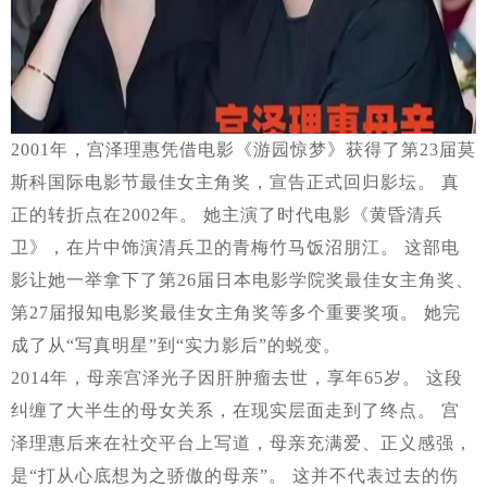
2001年，宫泽理惠凭借电影《游园惊梦》获得了第23届莫
斯科国际电影节最佳女主角奖，宣告正式回归影坛。 真
正的转折点在2002年。 她主演了时代电影《黄昏清兵
卫》，在片中饰演清兵卫的青梅竹马饭沼朋江。 这部电
影让她一举拿下了第26届日本电影学院奖最佳女主角奖、
第27届报知电影奖最佳女主角奖等多个重要奖项。 她完
成了从“写真明星”到“实力影后”的蜕变。
2014年，母亲宫泽光子因肝肿瘤去世，享年65岁。 这段
纠缠了大半生的母女关系，在现实层面走到了终点。 宫
泽理惠后来在社交平台上写道，母亲充满爱、正义感强，
是“打从心底想为之骄傲的母亲”。 这并不代表过去的伤