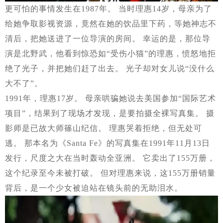
更可怕的事情发生在1987年。 当时理惠14岁，母亲为了
给她争取影视资源，竟然在她的饮品里下药，等她神志不
清后，把她送进了一位导演的房间。 幸运的是，那位导
演是北野武，他看到惊恐如“受伤小猫”的理惠，愤怒地拒
绝了光子，并把她们赶了出去。 光子却对女儿说“没什么
大不了”。
1991年，理惠17岁。 母亲哄骗她说去美国参加“国际艺术
项目”，结果到了现场才发现，是要拍摄全裸写真集。 摄
影师是已故大师篠山纪信。 理惠哭着拒绝，但无处可
逃。 那本名为《Santa Fe》的写真集在1991年11月13日
发行，尺度之大在当时轰动全亚洲。 它卖出了155万册，
这个纪录至今未被打破。 但对理惠来说，这155万册销量
背后，是一个少女被迫站在镜头前的无助泪水。