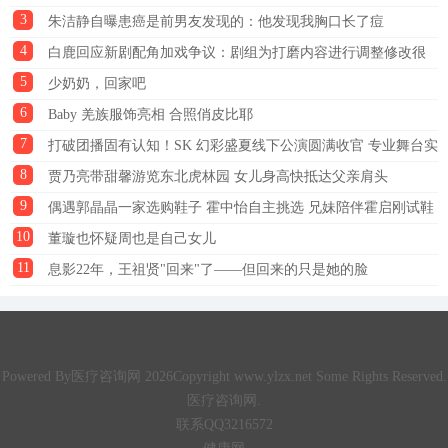
3
去不了
朱洁静自曝患癌是前男友发现的：他发现我胸口长了痘
4
白鹿回应新剧配角加戏争议：剧组为打磨内容进行调整修改很
5
正常
少奶奶，回家吧
6
Baby 羌族服饰亮相 合照俏皮比耶
7
打破团播固有认知！SK 幻彩盛夏线下公演圆满收官 专业舞台实
8
力收获全网好评
贾乃亮带甜馨游览东北虎林园 女儿身高快抵达父亲肩头
9
偶遇郭晶晶一家选购鞋子 霍中怡自主挑选 兄妹陪伴霍启刚试鞋
10
董璇也怀疑周也是自己女儿
11
息影22年，王祖贤"回来"了——但回来的只是她的脸
Powered By医疗咨询网 2026Copyright www.ylzx.net Some Rights Reserved.
医疗咨询网.
联系QQ3216572