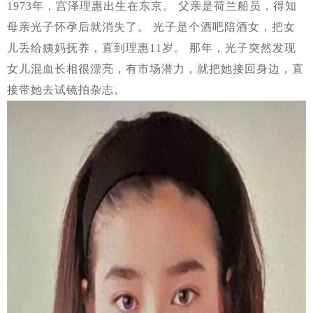
1973年，宫泽理惠出生在东京。 父亲是荷兰船员，得知
母亲光子怀孕后就消失了。 光子是个酒吧陪酒女，把女
儿丢给姨妈抚养，直到理惠11岁。 那年，光子突然发现
女儿混血长相很漂亮，有市场潜力，就把她接回身边，直
接带她去试镜拍杂志。