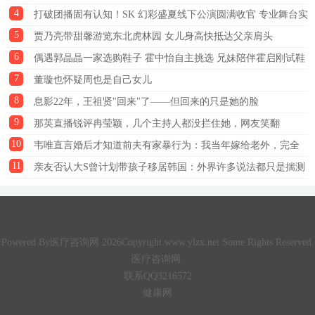
4
打破团播固有认知！SK 幻彩盛夏线下公演圆满收官 专业舞台实
5
力收获全网好评
贾乃亮带甜馨游览东北虎林园 女儿身高快抵达父亲肩头
6
偶遇郭晶晶一家选购鞋子 霍中怡自主挑选 兄妹陪伴霍启刚试鞋
7
董璇也怀疑周也是自己女儿
8
息影22年，王祖贤"回来"了——但回来的只是她的脸
9
那英直播锐评冉莹颖，几个主持人都没拦住她，网友笑翻
10
韦唯直言婚后才知道前夫有家暴行为：我当年嫁给老外，完全
11
就是上当
亲友否认大S曾计划带孩子移居韩国：外界许多说法都只是揣测
Powered By医疗咨询网 2026Copyright www.ylzx.net Some Rights Reserved.
医疗咨询网.
联系QQ3216572
健康网