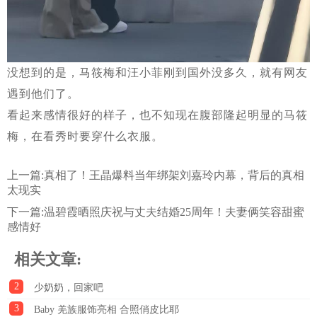
没想到的是，马筱梅和汪小菲刚到国外没多久，就有网友
遇到他们了。
看起来感情很好的样子，也不知现在腹部隆起明显的马筱
梅，在看秀时要穿什么衣服。
上一篇:
真相了！王晶爆料当年绑架刘嘉玲内幕，背后的真相
太现实
下一篇:
温碧霞晒照庆祝与丈夫结婚25周年！夫妻俩笑容甜蜜
感情好
相关文章:
2
少奶奶，回家吧
3
Baby 羌族服饰亮相 合照俏皮比耶