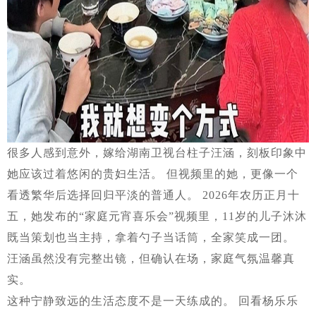
很多人感到意外，嫁给湖南卫视台柱子汪涵，刻板印象中
她应该过着悠闲的贵妇生活。 但视频里的她，更像一个
看透繁华后选择回归平淡的普通人。 2026年农历正月十
五，她发布的“家庭元宵喜乐会”视频里，11岁的儿子沐沐
既当策划也当主持，拿着勺子当话筒，全家笑成一团。
汪涵虽然没有完整出镜，但确认在场，家庭气氛温馨真
实。
这种宁静致远的生活态度不是一天练成的。 回看杨乐乐