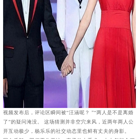
视频发布后，评论区瞬间被“汪涵呢？ ”“两人是不是离婚
了”的疑问淹没。 这场猜测并非空穴来风，近两年两人公
开互动极少，杨乐乐的社交动态里也鲜有丈夫的身影。