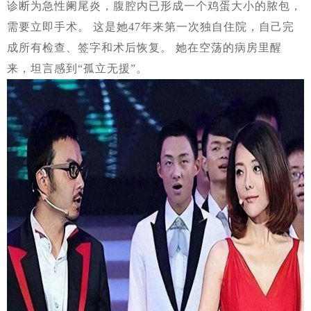
诊断为急性阑尾炎，腹腔内已形成一个鸡蛋大小的脓包，
需要立即手术。 这是她47年来第一次独自住院，自己完
成所有检查、签字和术后恢复。 她在空荡的病房里醒
来，坦言感到“孤立无援”。