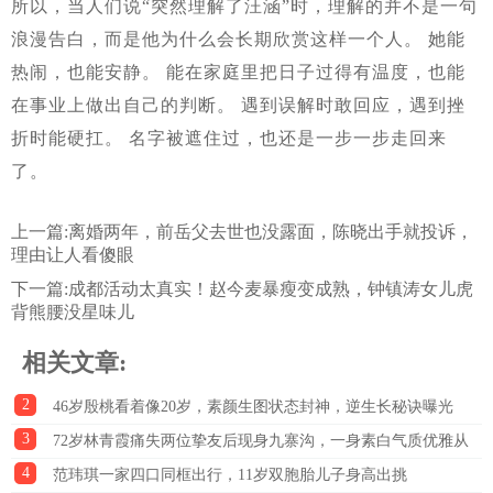
所以，当人们说“突然理解了汪涵”时，理解的并不是一句
浪漫告白，而是他为什么会长期欣赏这样一个人。 她能
热闹，也能安静。 能在家庭里把日子过得有温度，也能
在事业上做出自己的判断。 遇到误解时敢回应，遇到挫
折时能硬扛。 名字被遮住过，也还是一步一步走回来
了。
上一篇:
离婚两年，前岳父去世也没露面，陈晓出手就投诉，
理由让人看傻眼
下一篇:
成都活动太真实！赵今麦暴瘦变成熟，钟镇涛女儿虎
背熊腰没星味儿
相关文章:
2
46岁殷桃看着像20岁，素颜生图状态封神，逆生长秘诀曝光
3
72岁林青霞痛失两位挚友后现身九寨沟，一身素白气质优雅从
4
容
范玮琪一家四口同框出行，11岁双胞胎儿子身高出挑