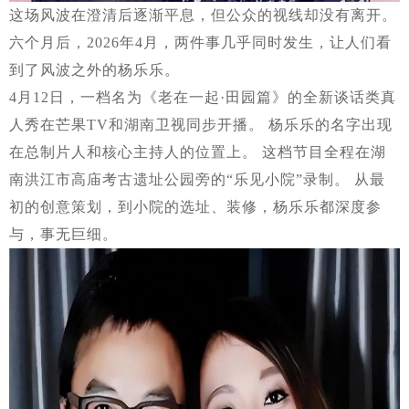
这场风波在澄清后逐渐平息，但公众的视线却没有离开。
六个月后，2026年4月，两件事几乎同时发生，让人们看
到了风波之外的杨乐乐。
4月12日，一档名为《老在一起·田园篇》的全新谈话类真
人秀在芒果TV和湖南卫视同步开播。 杨乐乐的名字出现
在总制片人和核心主持人的位置上。 这档节目全程在湖
南洪江市高庙考古遗址公园旁的“乐见小院”录制。 从最
初的创意策划，到小院的选址、装修，杨乐乐都深度参
与，事无巨细。