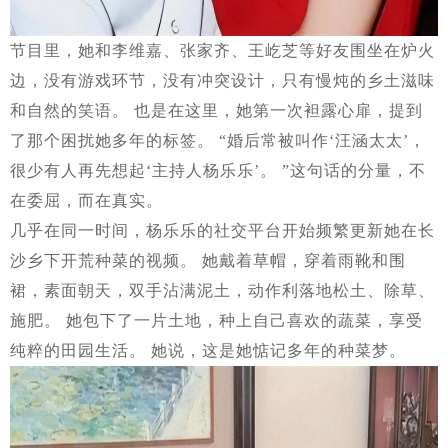
节目里，她和李维嘉、张家齐、王屹芝等好友围坐在炉火
边，没有游戏环节，没有冲突设计，只有慢炖的乡土滋味
和自然的笑语。 也是在这里，她第一次袒露心扉，提到
了那个困扰她多年的标签。 “婚后常被叫作‘汪涵太太’，
很少有人再先想起‘主持人杨乐乐’。 ”这句话的分量，不
在委屈，而在真实。
几乎在同一时间，杨乐乐的社交平台开始频繁更新她在长
沙乡下开荒种菜的视频。 她戴着草帽，穿着雨靴和围
裙，素面朝天，双手沾满泥土，动作利落地松土、除草、
施肥。 她包下了一片土地，种上自己喜欢的蔬菜，享受
纯粹的田园生活。 她说，这是她惦记多年的种菜梦。