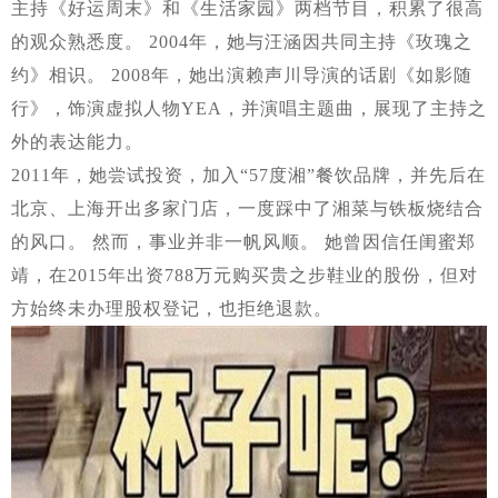
主持《好运周末》和《生活家园》两档节目，积累了很高
的观众熟悉度。 2004年，她与汪涵因共同主持《玫瑰之
约》相识。 2008年，她出演赖声川导演的话剧《如影随
行》，饰演虚拟人物YEA，并演唱主题曲，展现了主持之
外的表达能力。
2011年，她尝试投资，加入“57度湘”餐饮品牌，并先后在
北京、上海开出多家门店，一度踩中了湘菜与铁板烧结合
的风口。 然而，事业并非一帆风顺。 她曾因信任闺蜜郑
靖，在2015年出资788万元购买贵之步鞋业的股份，但对
方始终未办理股权登记，也拒绝退款。