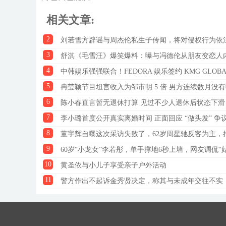
相关文章:
2
刘若雪方辟谣与周杰伦私生子传闻，将对侵权行为依
3
舒淇《毛雪汪》爆笑爆料：曝与冯德伦从朋友变恋人
4
中韩娱乐强强联合！FEDORA 娱乐签约 KMG GLO
5
冉莹颖节目坦言收入为邹市明 5 倍 男方连续数月没
6
陈小春直言暂无退休打算 见过不少人退休后状态下滑
7
李小璐首度公开真实离婚时间 正面回应 “做头发” 争
8
董宇辉自曝这次采访失败了，62岁周星驰反客为主，
9
60岁“小龙女”李若彤，单手撑地6秒上墙，网友调侃
10
黄圣依与小儿子享受亲子户外活动
11
警方作出不起诉金秀贤决定，称其与未成年交往不实