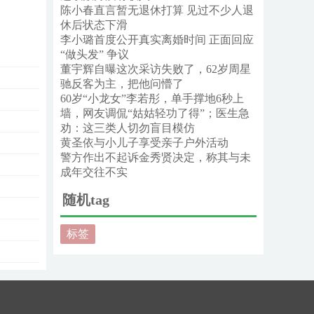
陈小春直言暂无退休打算 见过不少人退
休后状态下滑
李小璐首度公开真实离婚时间 正面回应
“做头发” 争议
董宇辉自曝这次采访失败了，62岁周星
驰反客为主，把他问懵了
60岁“小龙女”李若彤，单手撑地6秒上
墙，网友调侃“姑姑轻功了得”；医生急
劝：这三类人切勿盲目模仿
黄圣依与小儿子享受亲子户外活动
警方作出不起诉金秀贤决定，称其与未
成年交往不实
随机tag
标签