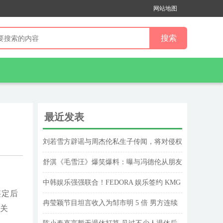
网站地图
最近发表
刘若雪方辟谣与周杰伦私生子传闻，将对侵权
行为依法追究
舒淇《毛雪汪》爆笑爆料：曝与冯德伦从朋友
变恋人内幕
中韩娱乐强强联合！FEDORA 娱乐签约 KMG
鉴定后
GLOBAL，推动中韩文化出海
冉莹颖节目坦言收入为邹市明 5 倍 男方连续
关
数月没有收入