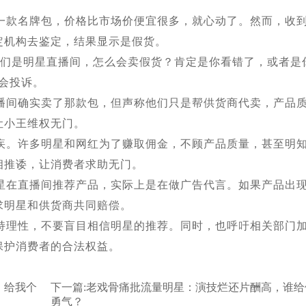
一款名牌包，价格比市场价便宜很多，就心动了。然而，收
定机构去鉴定，结果显示是假货。
我们是明星直播间，怎么会卖假货？肯定是你看错了，或者是
会投诉。
播间确实卖了那款包，但声称他们只是帮供货商代卖，产品
让小王维权无门。
疾。许多明星和网红为了赚取佣金，不顾产品质量，甚至明
相推诿，让消费者求助无门。
星在直播间推荐产品，实际上是在做广告代言。如果产品出
求明星和供货商共同赔偿。
持理性，不要盲目相信明星的推荐。同时，也呼吁相关部门
保护消费者的合法权益。
：给我个
下一篇:
老戏骨痛批流量明星：演技烂还片酬高，谁给
勇气？