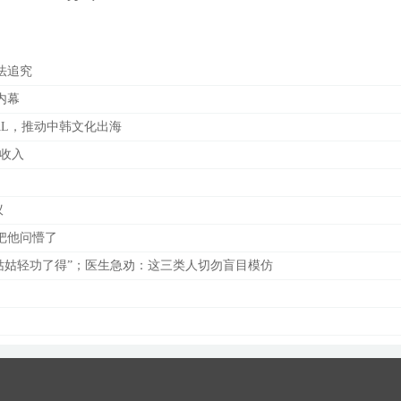
法追究
内幕
BAL，推动中韩文化出海
有收入
议
把他问懵了
“姑姑轻功了得”；医生急劝：这三类人切勿盲目模仿