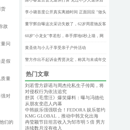
陈小春直言暂无退休打算 见过不少人退休后
到货
状态下滑
李小璐首度公开真实离婚时间 正面回应 “做头
发” 争议
董宇辉自曝这次采访失败了，62岁周星驰反客
你故
为主，把他问懵了
60岁“小龙女”李若彤，单手撑地6秒上墙，网
质量问
友调侃“姑姑轻功了得”；医生急劝：这三类人
黄圣依与小儿子享受亲子户外活动
切勿盲目模仿
警方作出不起诉金秀贤决定，称其与未成年交
知是假
往不实
热门文章
现质量
刘若雪方辟谣与周杰伦私生子传闻，将
对侵权行为依法追究
加强对
舒淇《毛雪汪》爆笑爆料：曝与冯德伦
从朋友变恋人内幕
中韩娱乐强强联合！FEDORA 娱乐签约
KMG GLOBAL，推动中韩文化出海
他们的
冉莹颖节目坦言收入为邹市明 5 倍 男方
连续数月没有收入