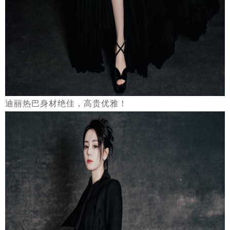
迪丽热巴身材绝佳，高贵优雅！