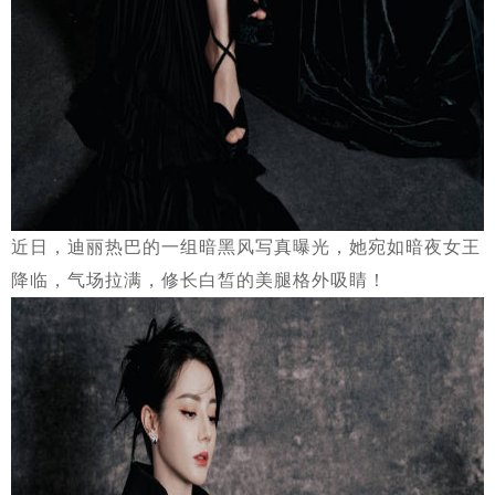
近日，迪丽热巴的一组暗黑风写真曝光，她宛如暗夜女王
降临，气场拉满，修长白皙的美腿格外吸睛！