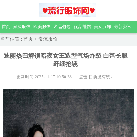
首页
潮流服饰
欧美服饰
名品包包
优品鞋帽
美女服饰
最新资讯
当前位置
:
首页
>
潮流服饰
迪丽热巴解锁暗夜女王造型气场炸裂 白皙长腿
纤细抢镜
更新时间:2025-11-17 10:50:28
点击:目前没有统计