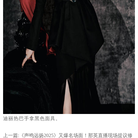
迪丽热巴手拿黑色面具。
上一篇:
《声鸣远扬2025》又爆名场面！那英直播现场提议修