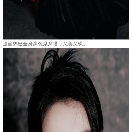
迪丽热巴全身黑色系穿搭，又美又飒。