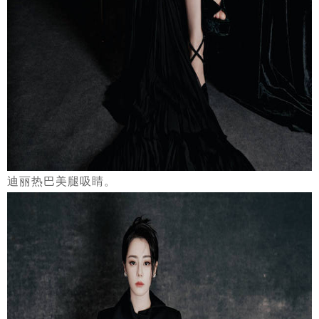
迪丽热巴美腿吸睛。