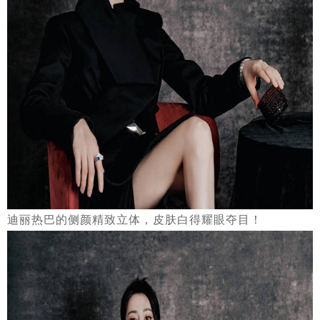
迪丽热巴的侧颜精致立体，皮肤白得耀眼夺目！