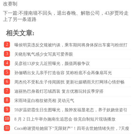
改赛制
下一篇:
不撞南墙不回头，退出春晚、解散公司，43岁贾玲走
上了另一条道路
相关文章:
2
曝侯明昊违反交规被约谈，乘车期间将身体探出车窗与粉丝打
3
招呼
关晓彤氧气感少女写真可爱养眼
4
吴彦祖13岁女儿近照曝光，颜值两极争议
5
孙俪晒出女儿亲手打造妆容 笑称粉底不会再像扇耳光
6
周杰伦不受私生子传闻困扰 更新社媒晒雨天打网球心情舒畅
7
迪丽热巴身着灯芯绒西装 复古优雅玩转反季穿搭
8
宋雨琦蓝白格纹裙亮相 灵动元气
9
59岁温碧霞生日生图曝光，脸肿发福显老态，养子妖娆坐姿引
10
热议
8 月 2 日上午举办施南生追思会 徐克自制短片现场播放
11
Coco称谢贤给她留下“无限财产”！四哥去世她情绪失控，7天瘦